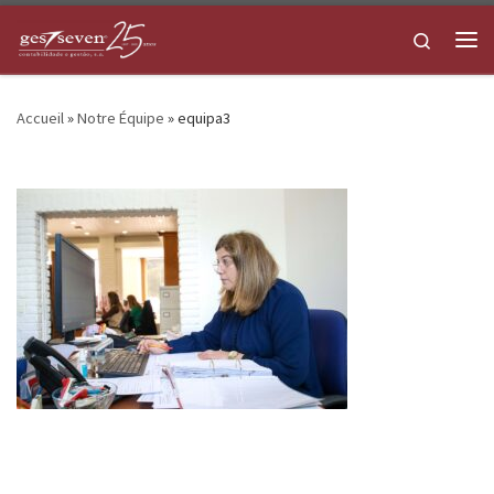
Skip to content
Search
Me
Accueil
»
Notre Équipe
»
equipa3