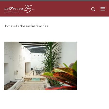
Skip to content
Search
Me
Home
»
As Nossas Instalações