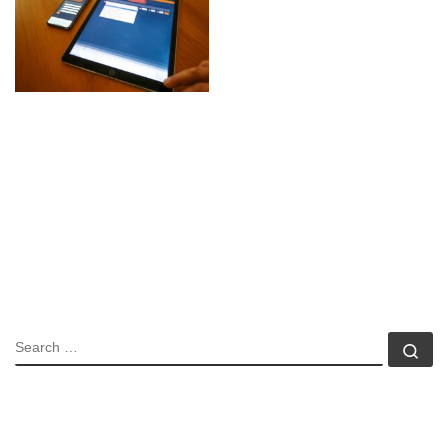
SEARCH
Se