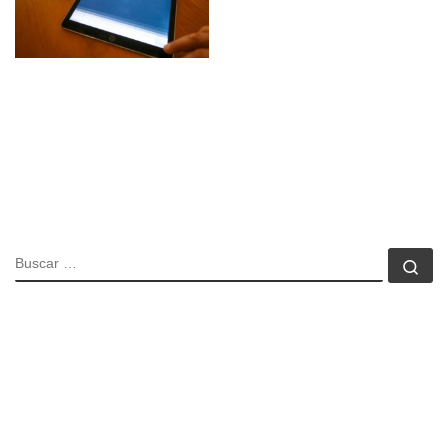
BUSCAR
Bu