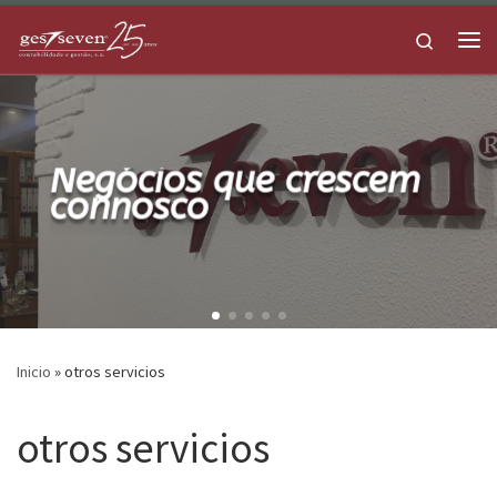
Skip to content
Search
Me
Negócios que crescem
connosco
Inicio
»
otros servicios
otros servicios