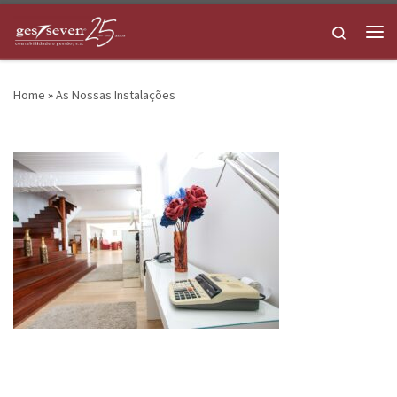
Skip to content
Search
Me
Home
»
As Nossas Instalações