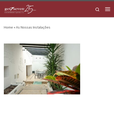
Skip to content
Search
Me
Home
»
As Nossas Instalações