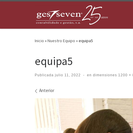
Skip to content
Inicio
»
Nuestro Equipo
»
equipa5
equipa5
Publicada
julio 11, 2022
-
en dimensiones
1200 × 
Navegación de imágenes
Anterior