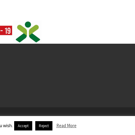
u wish.
Read More
Accept
Reject