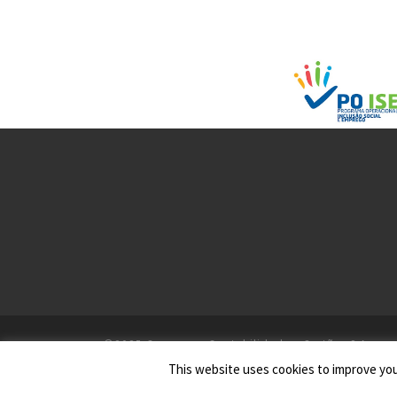
©2025
Gesseven - Contabilidade e Gestão, S.A.
This website uses cookies to improve your
Todos os Direitos Reservados