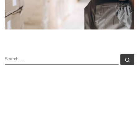
SEARCH
Se