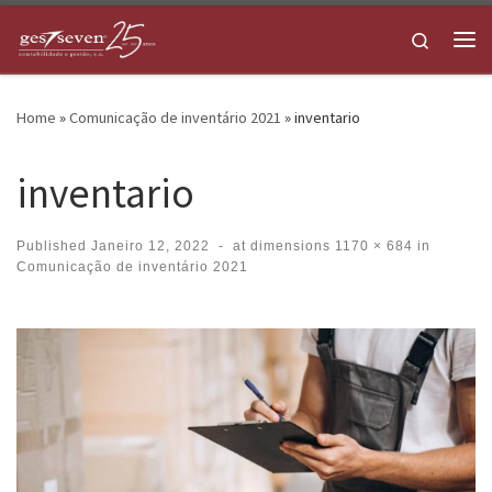
Skip to content
Search
Me
Home
»
Comunicação de inventário 2021
»
inventario
inventario
Published
Janeiro 12, 2022
-
at dimensions
1170 × 684
in
Comunicação de inventário 2021
Images navigation