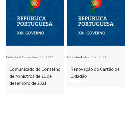
Published
Dezembro 22, 2021
Published
Maio 14, 2021
Pu
Comunicado do Conselho
Renovação do Cartão de
de Ministros de 21 de
Cidadão
dezembro de 2021