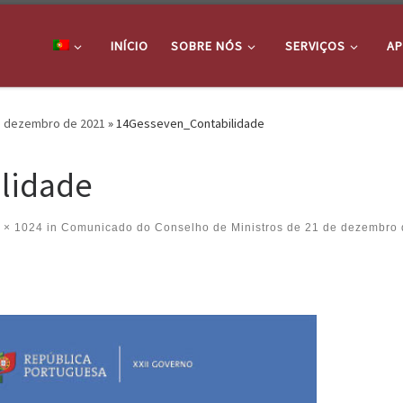
INÍCIO
SOBRE NÓS
SERVIÇOS
AP
e dezembro de 2021
»
14Gesseven_Contabilidade
lidade
 × 1024
in
Comunicado do Conselho de Ministros de 21 de dezembro 