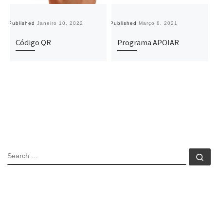
Published
Janeiro 10, 2022
Published
Março 8, 2021
Pu
Código QR
Programa APOIAR
SEARCH
Se