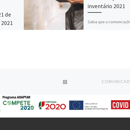
inventário 2021
21 de
Sabia que a comunicaçõ
 2021
inventários relativas a 2
efetuar até 31 de janeir
me,
2022, mantém a mesma
eguintes
estrutura de […]
revê-se
edidas
is entre os
BACK TO POST LIST