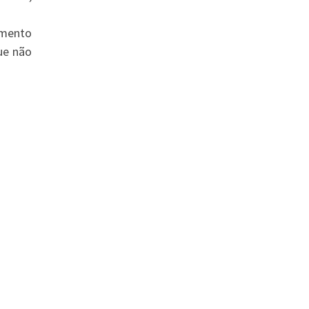
amento
ue não