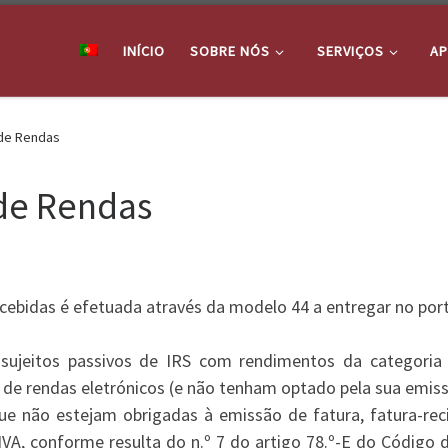
INÍCIO
SOBRE NÓS
SERVIÇOS
AP
de Rendas
de Rendas
cebidas é efetuada através da modelo 44 a entregar no port
 sujeitos passivos de IRS com rendimentos da categoria
de rendas eletrónicos (e não tenham optado pela sua emiss
ue não estejam obrigadas à emissão de fatura, fatura-rec
VA, conforme resulta do n.º 7 do artigo 78.º-E do Código d