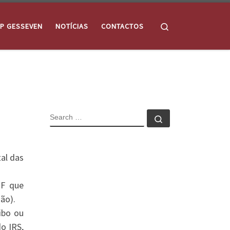
Search
P GESSEVEN
NOTÍCIAS
CONTACTOS
SEARCH
Search …
al das
 F que
ão).
ibo ou
o IRS,