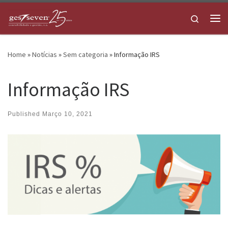
Skip to content
Search
Me
Home
»
Notícias
»
Sem categoria
»
Informação IRS
Informação IRS
Published
Março 10, 2021