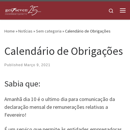
Skip to content
Search
Me
Home
»
Notícias
»
Sem categoria
»
Calendário de Obrigações
Calendário de Obrigações
Published
Março 9, 2021
Sabia que:
Amanhã dia 10 é o ultimo dia para comunicação da
declaração mensal de remunerações relativas a
Fevereiro!
É um serviço que permite às entidades empregadoras,