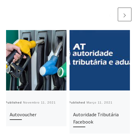
Published
Novembro 11, 2021
Published
Março 11, 2021
Pu
Autovoucher
Autoridade Tributária
Facebook