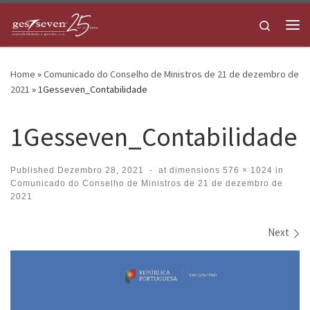
Skip to content
Search
Me
Home
»
Comunicado do Conselho de Ministros de 21 de dezembro de
2021
»
1Gesseven_Contabilidade
1Gesseven_Contabilidade
Published
Dezembro 28, 2021
-
at dimensions
576 × 1024
in
Comunicado do Conselho de Ministros de 21 de dezembro de
2021
Images navigation
Next