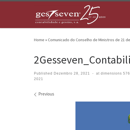
Skip to content
Home
»
Comunicado do Conselho de Ministros de 21 d
2Gesseven_Contabil
Published
Dezembro 28, 2021
-
at dimensions
576
2021
Images navigation
Previous