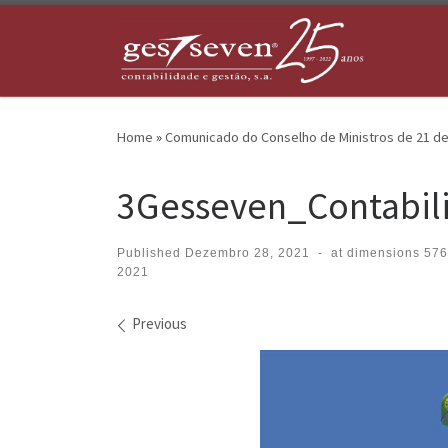
Skip to content
Home
»
Comunicado do Conselho de Ministros de 21 d
3Gesseven_Contabil
Published
Dezembro 28, 2021
-
at dimensions
576
2021
Images navigation
Previous