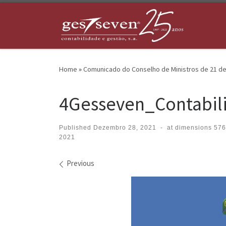
Skip to content
Home
»
Comunicado do Conselho de Ministros de 21 d
4Gesseven_Contabil
Published
Dezembro 28, 2021
-
at dimensions
576
2021
Images navigation
Previous