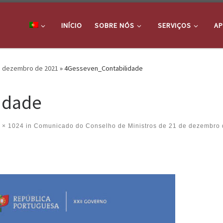
INÍCIO
SOBRE NÓS
SERVIÇOS
AP
e dezembro de 2021
»
4Gesseven_Contabilidade
idade
 × 1024
in
Comunicado do Conselho de Ministros de 21 de dezembro 